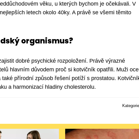
předdůchodovém věku, u kterých bychom je očekávali. V
nejlepších letech okolo 40ky. A právě se všemi těmito
lidský organismus?
 zajistit dobré psychické rozpoložení. Právě výrazné
atelů hlavním důvodem proč si kotvičník opatřili. Muži oce
a také přírodní způsob řešení potíží s prostatou. Kotviční
ku a harmonizací hladiny cholesterolu.
Kategori