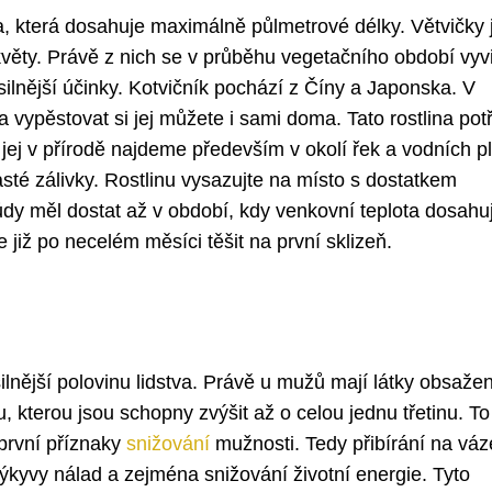
na, která dosahuje maximálně půlmetrové délky. Větvičky 
květy. Právě z nich se v průběhu vegetačního období vyv
jsilnější účinky. Kotvičník pochází z Číny a Japonska. V
vypěstovat si jej můžete i sami doma. Tato rostlina pot
ej v přírodě najdeme především v okolí řek a vodních pl
sté zálivky. Rostlinu vysazujte na místo s dostatkem
ůdy měl dostat až v období, kdy venkovní teplota dosahu
již po necelém měsíci těšit na první sklizeň.
nější polovinu lidstva. Právě u mužů mají látky obsaže
nu, kterou jsou schopny zvýšit až o celou jednu třetinu. To
 první příznaky
snižování
mužnosti. Tedy přibírání na váz
ýkyvy nálad a zejména snižování životní energie. Tyto