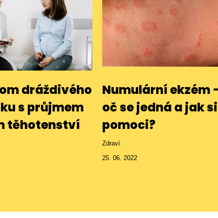
om dráždivého
Numulární ekzém 
íku s průjmem
oč se jedná a jak si
 těhotenství
pomoci?
Zdraví
25. 06. 2022