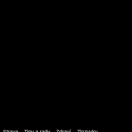
Strava
Tipy a rady
Zdraví
Zlozvyky