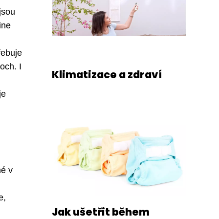
jsou
ine
řebuje
och. I
Klimatizace a zdraví
je
né v
e,
Jak ušetřit během