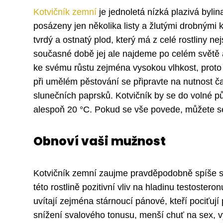
Kotvičník zemní
je jednoletá nízká plazivá byli
posázeny jen několika listy a žlutými drobnými 
tvrdý a ostnatý plod, který má z celé rostliny ne
současné době jej ale najdeme po celém světě a 
ke svému růstu zejména vysokou vlhkost, proto j
při umělém pěstování se připravte na nutnost ča
slunečních paprsků. Kotvičník by se do volné p
alespoň 20 °C. Pokud se vše povede, můžete se 
Obnoví vaši mužnost
Kotvičník zemní zaujme pravděpodobně spíše sil
této rostlině pozitivní vliv na hladinu testostero
uvítají zejména stárnoucí pánové, kteří pociťují
snížení svalového tonusu, menší chuť na sex, v