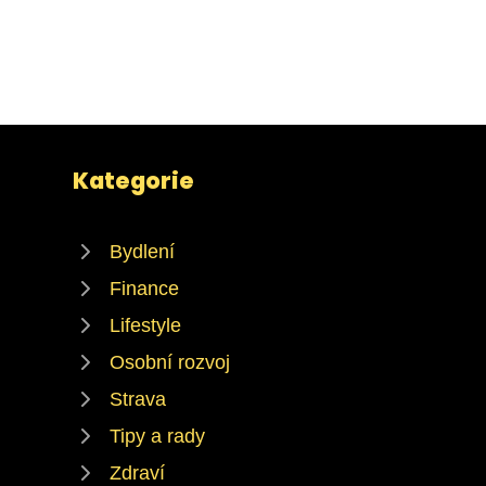
Kategorie
Bydlení
Finance
Lifestyle
Osobní rozvoj
Strava
Tipy a rady
Zdraví