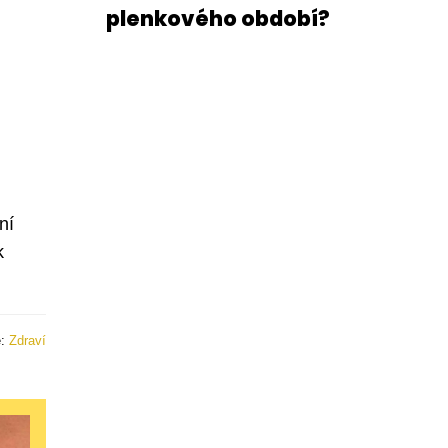
plenkového období?
ní
k
e:
Zdraví