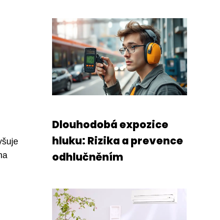
Dlouhodobá expozice
hluku: Rizika a prevence
yšuje
odhlučněním
na