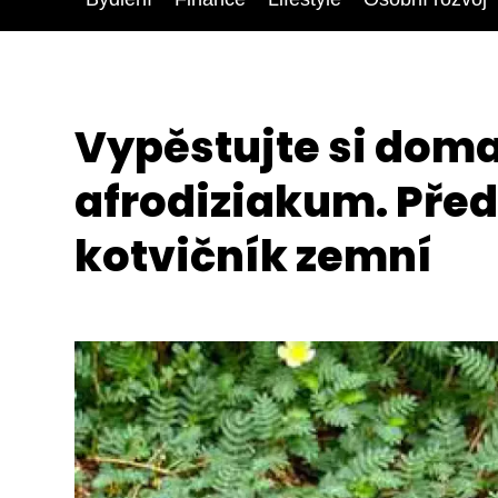
Vypěstujte si doma
afrodiziakum. Př
kotvičník zemní