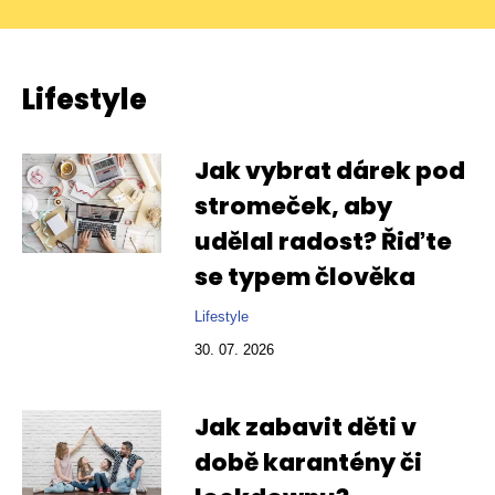
Lifestyle
Jak vybrat dárek pod
stromeček, aby
udělal radost? Řiďte
se typem člověka
Lifestyle
30. 07. 2026
Jak zabavit děti v
době karantény či