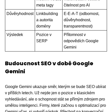
meta tagy
čitelnost pro AI
Důvěryhodnost
Linkbuilding
E-E-A-T (odbornost,
a autorita
důvěryhodnost,
domény
transparentnost)
Výsledek
Pozice v
Přítomnost v
SERP
odpovědích Google
Gemini
Budoucnost SEO v době Google
Gemini
Google Gemini ukazuje směr, kterým se bude SEO ubírat
v příštích letech. Už nejde jen o pozice v klasickém
vyhledávání, ale o schopnost stát se přímým zdrojem pro
umělou inteligenci. Firmy, které začnou s optimalizací pro
Gemini včas, si vytvoří náskok. Přechod na konverzační