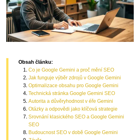
Obsah článku:
Co je Google Gemini a proč mění SEO
Jak funguje výběr zdrojů v Google Gemini
Optimalizace obsahu pro Google Gemini
Technická stránka Google Gemini SEO
Autorita a důvěryhodnost v éře Gemini
Otázky a odpovědi jako klíčová strategie
Srovnání klasického SEO a Google Gemini
SEO
Budoucnost SEO v době Google Gemini