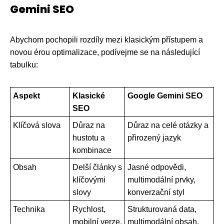
Gemini SEO
Abychom pochopili rozdíly mezi klasickým přístupem a
novou érou optimalizace, podívejme se na následující
tabulku:
Aspekt
Klasické
Google Gemini SEO
SEO
Klíčová slova
Důraz na
Důraz na celé otázky a
hustotu a
přirozený jazyk
kombinace
Obsah
Delší články s
Jasné odpovědi,
klíčovými
multimodální prvky,
slovy
konverzační styl
Technika
Rychlost,
Strukturovaná data,
mobilní verze,
multimodální obsah,