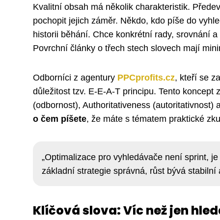
Kvalitní obsah má několik charakteristik. Před
pochopit jejich záměr. Někdo, kdo píše do vyhl
historii běhání. Chce konkrétní rady, srovnání a
Povrchní články o třech stech slovech mají min
Odborníci z agentury
PPCprofits.cz
, kteří se 
důležitost tzv. E-E-A-T principu. Tento koncept z
(odbornost), Authoritativeness (autoritativnost
o čem píšete
, že máte s tématem praktické zku
„Optimalizace pro vyhledávače není sprint, je
základní strategie správná, růst bývá stabiln
Klíčová slova: Víc než jen hled