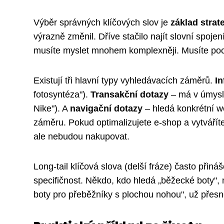
Výběr správných klíčových slov je
základ strat
výrazně změnil. Dříve stačilo najít slovní spo
musíte myslet mnohem komplexněji. Musíte poch
Existují tři hlavní typy vyhledávacích záměrů.
I
fotosyntéza").
Transakční dotazy
– má v úmyslu
Nike"). A
navigační dotazy
– hledá konkrétní 
záměru. Pokud optimalizujete e-shop a vytvářít
ale nebudou nakupovat.
Long-tail klíčová slova (delší fráze) často přináš
specifičnost. Někdo, kdo hledá „běžecké boty",
boty pro přeběžníky s plochou nohou", už přesně