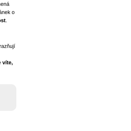
mená
lánek o
st
.
razňují
že
víte,