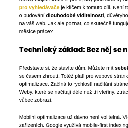
pro vyhledávače
je klíčem k tomuto cíli. Není 
o budování
dlouhodobé viditelnosti
, důvěryho
na váš web. Jak ale poznat, co skutečně fungu
měsíce práce?
Technický základ: Bez něj se 
Představte si, že stavíte dům. Můžete mít
sebek
se časem zhroutí. Totéž platí pro webové stránk
optimalizace. Začíná to rychlostí načítání strán
Weby, které se načítají déle než tři vteřiny, zt
vůbec zobrazí.
Mobilní optimalizace už dávno není volitelná. V
zařízeních. Google využívá mobile-first indexi