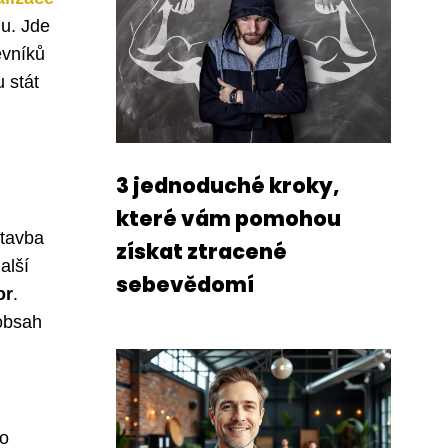
lu. Jde
ěvníků
 stát
3 jednoduché kroky,
které vám pomohou
stavba
získat ztracené
alší
sebevědomí
or
.
 obsah
ho