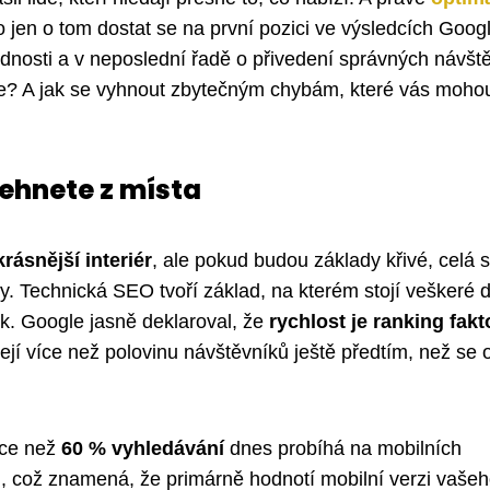
to jen o tom dostat se na první pozici ve výsledcích Goog
dnosti a v neposlední řadě o přivedení správných návšt
je? A jak se vyhnout zbytečným chybám, které vás mohou
nehnete z místa
rásnější interiér
, ale pokud budou základy křivé, celá 
y. Technická SEO tvoří základ, na kterém stojí veškeré d
ek. Google jasně deklaroval, že
rychlost je ranking fakt
rácejí více než polovinu návštěvníků ještě předtím, než se
íce než
60 % vyhledávání
dnes probíhá na mobilních
ng, což znamená, že primárně hodnotí mobilní verzi vaše