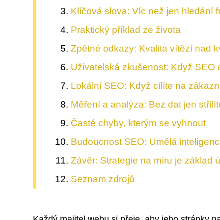
Klíčová slova: Víc než jen hledání f
Praktický příklad ze života
Zpětné odkazy: Kvalita vítězí nad k
Uživatelská zkušenost: Když SEO a
Lokální SEO: Když cílíte na zákazní
Měření a analýza: Bez dat jen střílí
Časté chyby, kterým se vyhnout
Budoucnost SEO: Umělá inteligenc
Závěr: Strategie na míru je základ
Seznam zdrojů
Každý majitel webu si přeje, aby jeho stránky naš