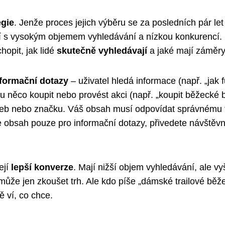
egie
. Jenže proces jejich výběru se za posledních pár let
jení s vysokým objemem vyhledávání a nízkou konkurencí.
opit, jak lidé
skutečně vyhledávají
a jaké mají záměry
nformační dotazy
– uživatel hledá informace (např. „jak 
 něco koupit nebo provést akci (např. „koupit běžecké 
web nebo značku. Váš obsah musí odpovídat správnému 
e obsah pouze pro informační dotazy, přivedete návštěvn
ejí
lepší konverze
. Mají nižší objem vyhledávání, ale vy
 může jen zkoušet trh. Ale kdo píše „dámské trailové běž
 ví, co chce.