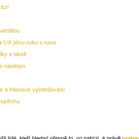
rází
vantitou
 UX jdou ruku v ruce
ky v okolí
te naslepo
e a hlasové vyhledávání
 úspěchu
li lidé, kteří hledají přesně to, co nabízí. A právě
optima