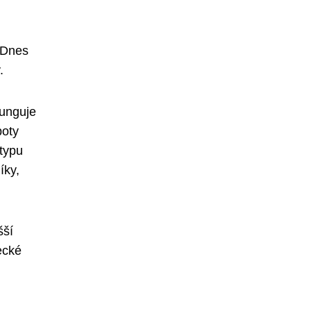
 Dnes
.
funguje
boty
typu
íky,
šší
ecké