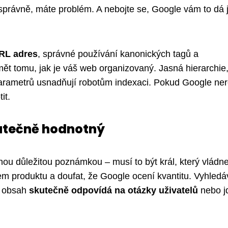
správně, máte problém. A nebojte se, Google vám to dá 
URL adres
, správné používání kanonických tagů a
ět tomu, jak je váš web organizovaný. Jasná hierarchie
parametrů usnadňují robotům indexaci. Pokud Google ne
it.
skutečně hodnotný
nou důležitou poznámkou – musí to být král, který vládne
m produktu a doufat, že Google ocení kvantitu. Vyhled
š obsah
skutečně odpovídá na otázky uživatelů
nebo j