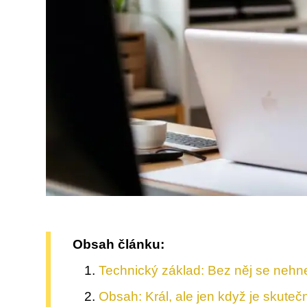
Obsah článku:
Technický základ: Bez něj se nehn
Obsah: Král, ale jen když je skute