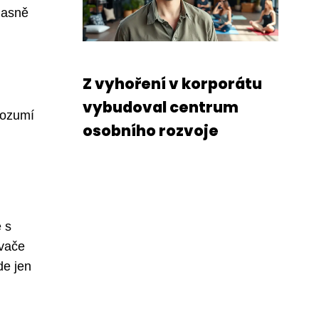
jasně
Z vyhoření v korporátu
,
vybudoval centrum
rozumí
osobního rozvoje
 s
ávače
de jen