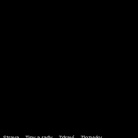
Strava
Tipy a rady
Zdraví
Zlozvyky