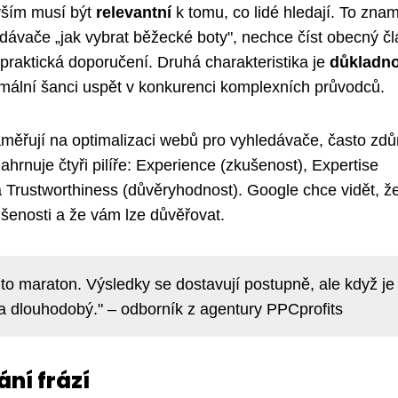
evším musí být
relevantní
k tomu, co lidé hledají. To zna
edávače „jak vybrat běžecké boty", nechce číst obecný č
 praktická doporučení. Druhá charakteristika je
důkladno
imální šanci uspět v konkurenci komplexních průvodců.
zaměřují na optimalizaci webů pro vyhledávače, často zdů
ahrnuje čtyři pilíře: Experience (zkušenost), Expertise
) a Trustworthiness (důvěryhodnost). Google chce vidět, 
šenosti a že vám lze důvěřovat.
 to maraton. Výsledky se dostavují postupně, ale když je
í a dlouhodobý." – odborník z agentury PPCprofits
ání frází