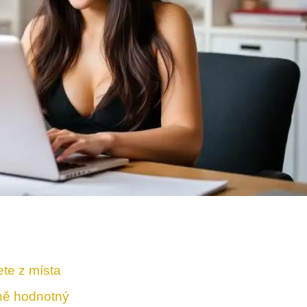
ete z místa
čně hodnotný