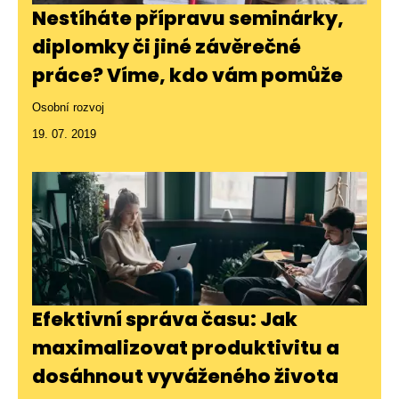
Nestíháte přípravu seminárky,
diplomky či jiné závěrečné
práce? Víme, kdo vám pomůže
Osobní rozvoj
19. 07. 2019
Efektivní správa času: Jak
maximalizovat produktivitu a
dosáhnout vyváženého života