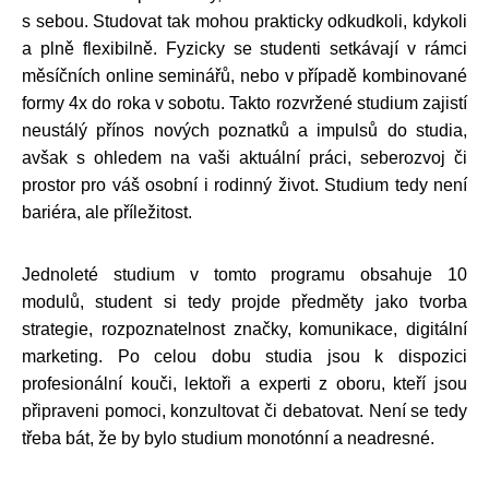
s sebou. Studovat tak mohou prakticky odkudkoli, kdykoli
a plně flexibilně. Fyzicky se studenti setkávají v rámci
měsíčních online seminářů, nebo v případě kombinované
formy 4x do roka v sobotu. Takto rozvržené studium zajistí
neustálý přínos nových poznatků a impulsů do studia,
avšak s ohledem na vaši aktuální práci, seberozvoj či
prostor pro váš osobní i rodinný život. Studium tedy není
bariéra, ale příležitost.
Jednoleté studium v tomto programu obsahuje 10
modulů, student si tedy projde předměty jako tvorba
strategie, rozpoznatelnost značky, komunikace, digitální
marketing. Po celou dobu studia jsou k dispozici
profesionální kouči, lektoři a experti z oboru, kteří jsou
připraveni pomoci, konzultovat či debatovat. Není se tedy
třeba bát, že by bylo studium monotónní a neadresné.