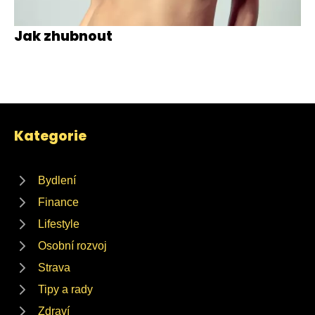
Jak zhubnout
Kategorie
Bydlení
Finance
Lifestyle
Osobní rozvoj
Strava
Tipy a rady
Zdraví