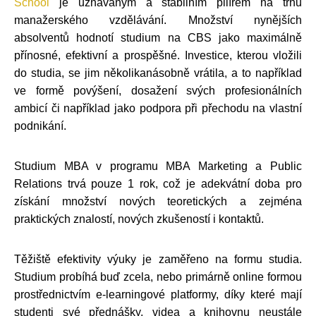
School
je uznávaným a stabilním pilířem na trhu
manažerského vzdělávání. Množství nynějších
absolventů hodnotí studium na CBS jako maximálně
přínosné, efektivní a prospěšné. Investice, kterou vložili
do studia, se jim několikanásobně vrátila, a to například
ve formě povýšení, dosažení svých profesionálních
ambicí či například jako podpora při přechodu na vlastní
podnikání.
Studium MBA v programu MBA Marketing a Public
Relations trvá pouze 1 rok, což je adekvátní doba pro
získání množství nových teoretických a zejména
praktických znalostí, nových zkušeností i kontaktů.
Těžiště efektivity výuky je zaměřeno na formu studia.
Studium probíhá buď zcela, nebo primárně online formou
prostřednictvím e-learningové platformy, díky které mají
studenti své přednášky, videa a knihovnu neustále