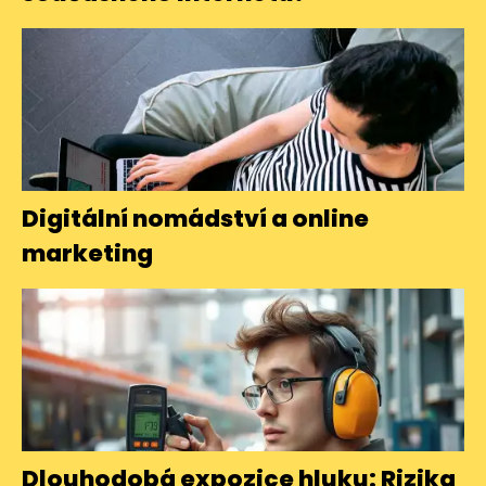
Digitální nomádství a online
marketing
Dlouhodobá expozice hluku: Rizika