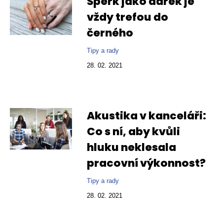
Šperk jako dárek je
vždy trefou do
černého
Tipy a rady
28. 02. 2021
Akustika v kanceláři:
Co s ní, aby kvůli
hluku neklesala
pracovní výkonnost?
Tipy a rady
28. 02. 2021