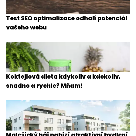
Test SEO optimalizace odhalí potenciál
vašeho webu
Koktejlová dieta kdykoliv a kdekoliv,
snadno a rychle? Mňam!
Malešický háj nabízí atraktivní bydlení