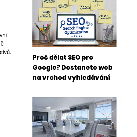
vní
ně
tivů.
Proč dělat SEO pro
Google? Dostanete web
na vrchod vyhledávání