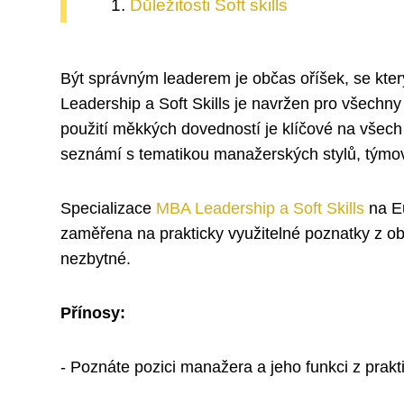
Důležitosti Soft skills
Být správným leaderem je občas oříšek, se který
Leadership a Soft Skills je navržen pro všech
použití měkkých dovedností je klíčové na všech 
seznámí s tematikou manažerských stylů, týmové
Specializace
MBA Leadership a Soft Skills
na E
zaměřena na prakticky využitelné poznatky z obl
nezbytné.
Přínosy:
- Poznáte pozici manažera a jeho funkci z prakt