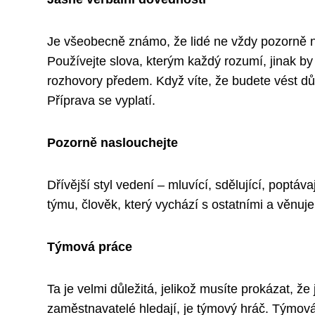
Je všeobecně známo, že lidé ne vždy pozorně nas
Používejte slova, kterým každý rozumí, jinak by 
rozhovory předem. Když víte, že budete vést důle
Příprava se vyplatí.
Pozorně naslouchejte
Dřívější styl vedení – mluvící, sdělující, poptávaj
týmu, člověk, který vychází s ostatními a věnuj
Týmová práce
Ta je velmi důležitá, jelikož musíte prokázat, že
zaměstnavatelé hledají, je týmový hráč. Týmová