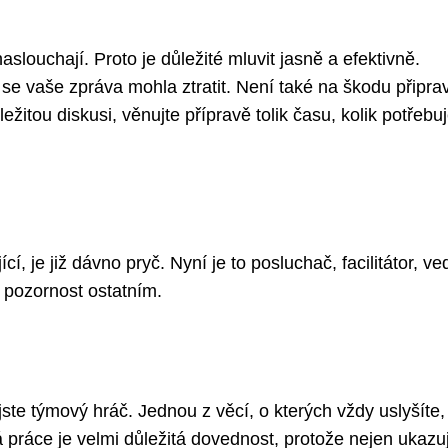
louchají. Proto je důležité mluvit jasně a efektivně.
se vaše zpráva mohla ztratit. Není také na škodu připravi
žitou diskusi, věnujte přípravě tolik času, kolik potřebuj
ící, je již dávno pryč. Nyní je to posluchač, facilitátor, v
e pozornost ostatním.
 jste týmový hráč. Jednou z věcí, o kterých vždy uslyšíte,
 práce je velmi důležitá dovednost, protože nejen ukazu