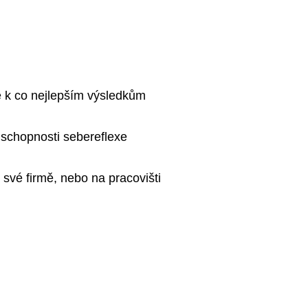
m
é k co nejlepším výsledkům
a schopnosti sebereflexe
ve své firmě, nebo na pracovišti