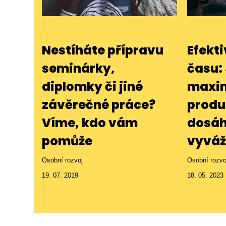
Nestíháte přípravu
Efekt
seminárky,
času:
diplomky či jiné
maxim
závěrečné práce?
produ
Víme, kdo vám
dosáh
pomůže
vyváž
Osobní rozvoj
Osobní rozvo
19. 07. 2019
18. 05. 2023