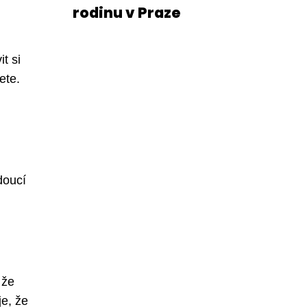
rodinu v Praze
t si
ete.
edoucí
 že
je, že