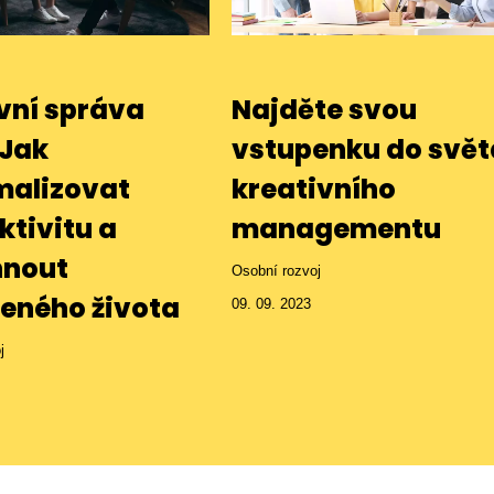
ivní správa
Najděte svou
 Jak
vstupenku do svět
alizovat
kreativního
ktivitu a
managementu
nout
Osobní rozvoj
eného života
09. 09. 2023
j