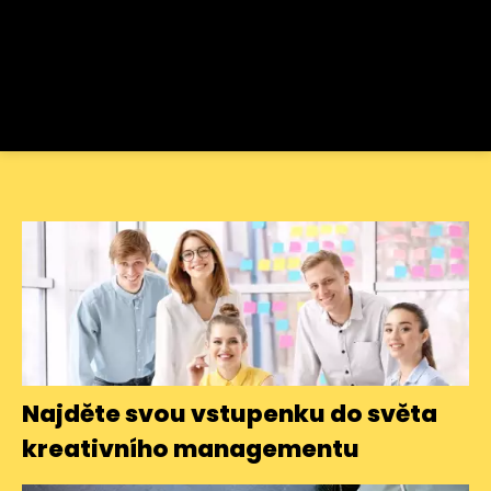
Najděte svou vstupenku do světa
kreativního managementu