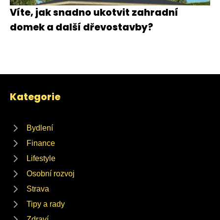
Víte, jak snadno ukotvit zahradní
domek a další dřevostavby?
Kategorie
Bydlení
Finance
Lifestyle
Osobní rozvoj
Strava
Tipy a rady
Zdraví