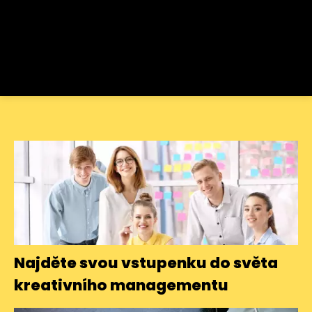
Najděte svou vstupenku do světa
kreativního managementu