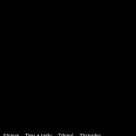
Strava
Tipy a rady
Zdraví
Zlozvyky