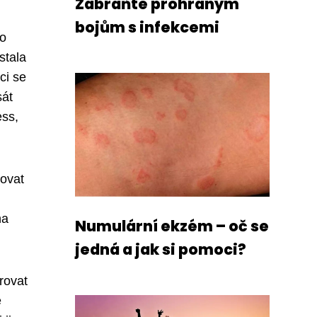
Zabraňte prohraným
bojům s infekcemi
ho
stala
ci se
sát
ess,
dovat
ha
Numulární ekzém – oč se
jedná a jak si pomoci?
rovat
e