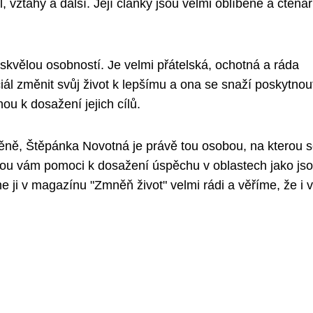
l, vztahy a další. Její články jsou velmi oblíbené a čtenáři
skvělou osobností. Je velmi přátelská, ochotná a ráda
ál změnit svůj život k lepšímu a ona se snaží poskytnou
ou k dosažení jejich cílů.
měně, Štěpánka Novotná je právě tou osobou, na kterou 
mohou vám pomoci k dosažení úspěchu v oblastech jako js
me ji v magazínu "Zmněň život" velmi rádi a věříme, že i vy