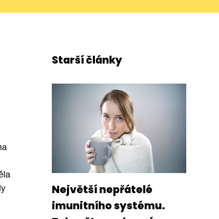
Starší články
na
ěla
Největší nepřátelé
dy
imunitního systému.