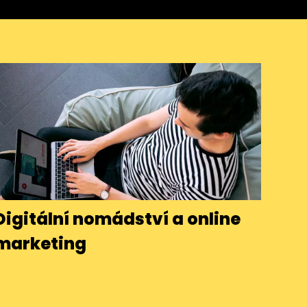
Digitální nomádství a online
marketing