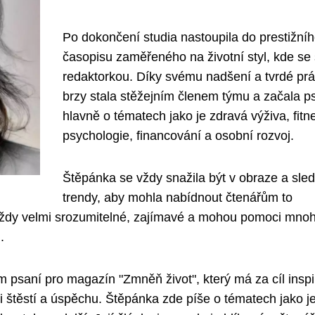
Po dokončení studia nastoupila do prestižní
časopisu zaměřeného na životní styl, kde se 
redaktorkou. Díky svému nadšení a tvrdé prá
brzy stala stěžejním členem týmu a začala p
hlavně o tématech jako je zdravá výživa, fitn
psychologie, financování a osobní rozvoj.
Štěpánka se vždy snažila být v obraze a sle
trendy, aby mohla nabídnout čtenářům to
ou vždy velmi srozumitelné, zajímavé a mohou pomoci mno
.
psaní pro magazín "Zmněň život", který má za cíl inspi
i štěstí a úspěchu. Štěpánka zde píše o tématech jako j