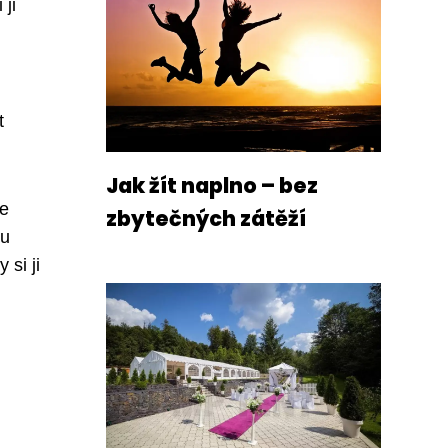
 ji
t
Jak žít naplno – bez
se
zbytečných zátěží
ou
 si ji