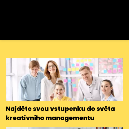
Najděte svou vstupenku do světa
kreativního managementu