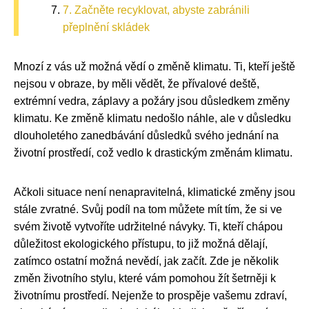
7. Začněte recyklovat, abyste zabránili
přeplnění skládek
Mnozí z vás už možná vědí o změně klimatu. Ti, kteří ještě
nejsou v obraze, by měli vědět, že přívalové deště,
extrémní vedra, záplavy a požáry jsou důsledkem změny
klimatu. Ke změně klimatu nedošlo náhle, ale v důsledku
dlouholetého zanedbávání důsledků svého jednání na
životní prostředí, což vedlo k drastickým změnám klimatu.
Ačkoli situace není nenapravitelná, klimatické změny jsou
stále zvratné. Svůj podíl na tom můžete mít tím, že si ve
svém životě vytvoříte udržitelné návyky. Ti, kteří chápou
důležitost ekologického přístupu, to již možná dělají,
zatímco ostatní možná nevědí, jak začít. Zde je několik
změn životního stylu, které vám pomohou žít šetrněji k
životnímu prostředí. Nejenže to prospěje vašemu zdraví,