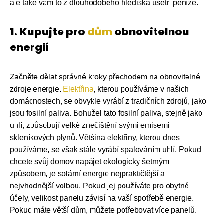
ale také vám to z dlouhodobého hlediska ušetří peníze.
1. Kupujte pro
dům
obnovitelnou
energií
Začněte dělat správné kroky přechodem na obnovitelné
zdroje energie.
Elektřina
, kterou používáme v našich
domácnostech, se obvykle vyrábí z tradičních zdrojů, jako
jsou fosilní paliva. Bohužel tato fosilní paliva, stejně jako
uhlí, způsobují velké znečištění svými emisemi
skleníkových plynů. Většina elektřiny, kterou dnes
používáme, se však stále vyrábí spalováním uhlí. Pokud
chcete svůj domov napájet ekologicky šetrným
způsobem, je solární energie nejpraktičtější a
nejvhodnější volbou. Pokud jej používáte pro obytné
účely, velikost panelu závisí na vaší spotřebě energie.
Pokud máte větší dům, můžete potřebovat více panelů.