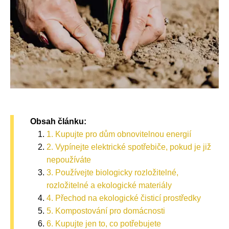
Obsah článku:
1. Kupujte pro dům obnovitelnou energií
2. Vypínejte elektrické spotřebiče, pokud je již
nepoužíváte
3. Používejte biologicky rozložitelné,
rozložitelné a ekologické materiály
4. Přechod na ekologické čisticí prostředky
5. Kompostování pro domácnosti
6. Kupujte jen to, co potřebujete