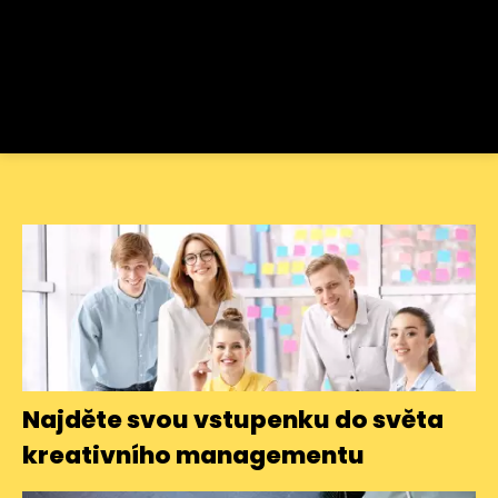
Najděte svou vstupenku do světa
kreativního managementu