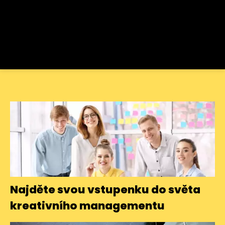
Najděte svou vstupenku do světa
kreativního managementu