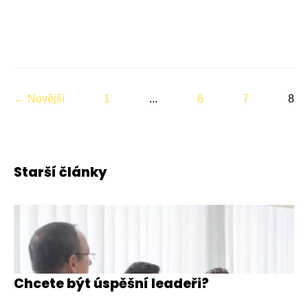
← Novější
1
...
6
7
8
Starší články
Chcete být úspěšní leadeři?