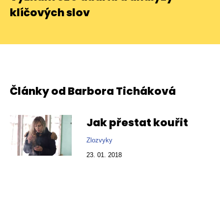
klíčových slov
Články od Barbora Ticháková
Jak přestat kouřit
Zlozvyky
23. 01. 2018