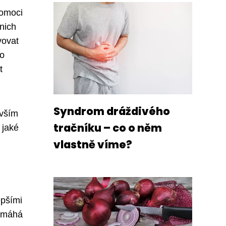
pomoci
nich
vovat
ro
t
Syndrom dráždivého
evším
tračníku – co o něm
 jaké
vlastně víme?
epšími
pomáhá