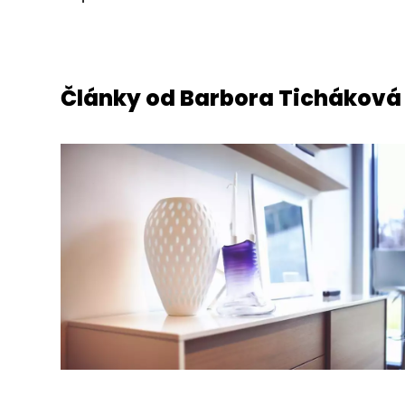
Články od Barbora Ticháková