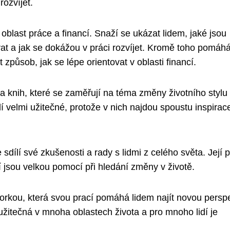
rozvíjet.
blast práce a financí. Snaží se ukázat lidem, jaké jsou
ovat a jak se dokážou v práci rozvíjet. Kromě toho pomáh
 způsob, jak se lépe orientovat v oblasti financí.
a knih, které se zaměřují na téma změny životního stylu
í velmi užitečné, protože v nich najdou spoustu inspirac
 sdílí své zkušenosti a rady s lidmi z celého světa. Její p
í jsou velkou pomocí při hledání změny v životě.
torkou, která svou prací pomáhá lidem najít novou persp
 užitečná v mnoha oblastech života a pro mnoho lidí je