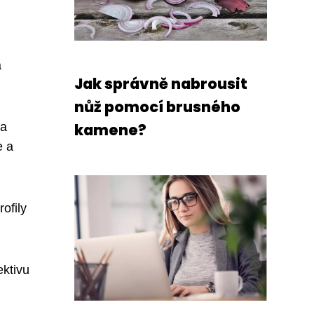
á
Jak správně nabrousit
nůž pomocí brusného
 a
kamene?
e a
rofily
ektivu