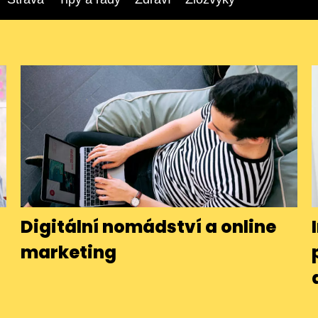
Digitální nomádství a online
marketing