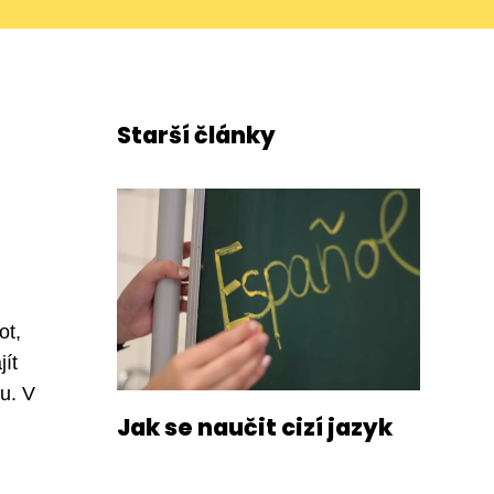
Starší články
ot,
ít
u. V
Jak se naučit cizí jazyk