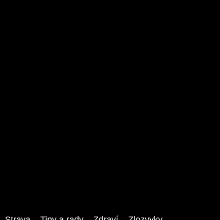
Strava
Tipy a rady
Zdraví
Zlozvyky