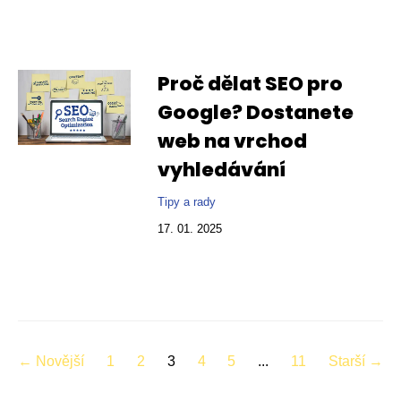
Proč dělat SEO pro
Google? Dostanete
web na vrchod
vyhledávání
Tipy a rady
17. 01. 2025
← Novější
1
2
3
4
5
...
11
Starší →