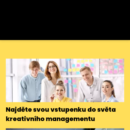
Najděte svou vstupenku do světa
kreativního managementu