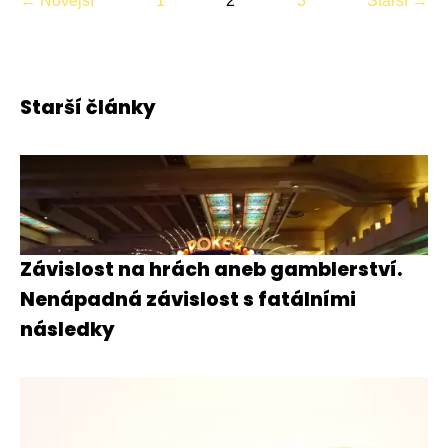
← Novější
1
2
3
Starší →
Starší články
Závislost na hrách aneb gamblerství.
Nenápadná závislost s fatálními
následky