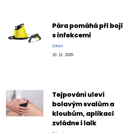
Pára pomáhá při boji
s infekcemi
Zdraví
10. 11. 2020
Tejpování uleví
bolavým svalům a
kloubům, aplikaci
zvládne i laik